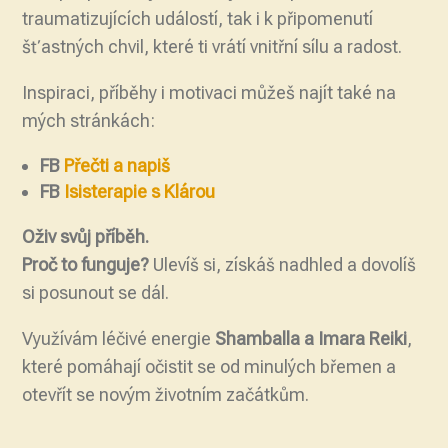
traumatizujících událostí, tak i k připomenutí
šťastných chvil, které ti vrátí vnitřní sílu a radost.
Inspiraci, příběhy i motivaci můžeš najít také na
mých stránkách:
FB
Přečti a napiš
FB
Isisterapie s Klárou
Oživ svůj příběh.
Proč to funguje?
Ulevíš si, získáš nadhled a dovolíš
si posunout se dál.
Využívám léčivé energie
Shamballa a Imara Reiki
,
které pomáhají očistit se od minulých břemen a
otevřít se novým životním začátkům.