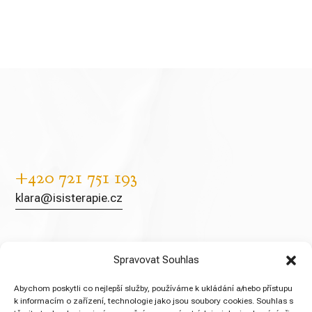
+420 721 751 193
klara@isisterapie.cz
Spravovat Souhlas
Sociální sítě
Abychom poskytli co nejlepší služby, používáme k ukládání a/nebo přístupu
k informacím o zařízení, technologie jako jsou soubory cookies. Souhlas s