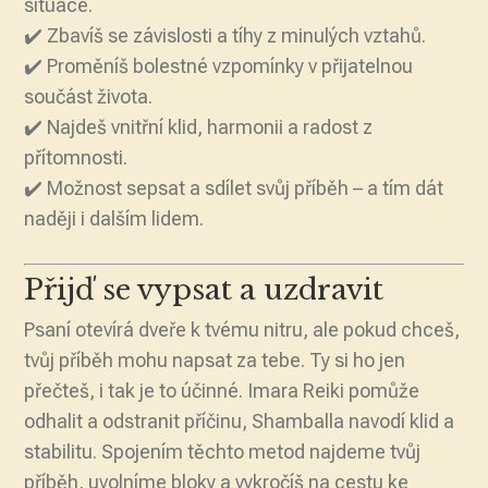
situace.
✔️ Zbavíš se závislosti a tíhy z minulých vztahů.
✔️ Proměníš bolestné vzpomínky v přijatelnou
součást života.
✔️ Najdeš vnitřní klid, harmonii a radost z
přítomnosti.
✔️ Možnost sepsat a sdílet svůj příběh – a tím dát
naději i dalším lidem.
Přijď se vypsat a uzdravit
Psaní otevírá dveře k tvému nitru, ale pokud chceš,
tvůj příběh mohu napsat za tebe. Ty si ho jen
přečteš, i tak je to účinné. Imara Reiki pomůže
odhalit a odstranit příčinu, Shamballa navodí klid a
stabilitu. Spojením těchto metod najdeme tvůj
příběh, uvolníme bloky a vykročíš na cestu ke