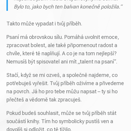
Bylo to, jako bych ten balvan konečně položila.“
Takto může vypadat i tvůj příběh.
Psaní má obrovskou sílu. Pomáhá uvolnit emoce,
zpracovat bolest, ale také připomenout radost a
chvíle, které tě naplňují. A co je na tom nejlepší?
Nemusíš být spisovatel ani mít „talent na psaní“.
Stačí, když se mi ozveš, a společně najdeme, co
potřebuješ vyřešit. Tvůj příběh oživíme a přivedeme
na povrch. Já ho pro tebe můžu napsat – ty si ho
přečteš a vědomě tak zpracuješ.
Pokud budeš souhlasit, může se tvůj příběh stát
součástí knihy. Tím ho symbolicky pustíš ven a
dovolíš si odložit, co tě tížilo.