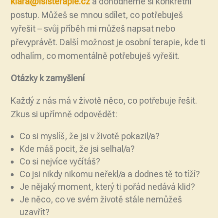
klara@isisterapie.cz
a dohodneme si konkrétní
postup. Můžeš se mnou sdílet, co potřebuješ
vyřešit – svůj příběh mi můžeš napsat nebo
převyprávět. Další možnost je osobní terapie, kde ti
odhalím, co momentálně potřebuješ vyřešit.
Otázky k zamyšlení
Každý z nás má v životě něco, co potřebuje řešit.
Zkus si upřímně odpovědět:
Co si myslíš, že jsi v životě pokazil/a?
Kde máš pocit, že jsi selhal/a?
Co si nejvíce vyčítáš?
Co jsi nikdy nikomu neřekl/a a dodnes tě to tíží?
Je nějaký moment, který ti pořád nedává klid?
Je něco, co ve svém životě stále nemůžeš
uzavřít?