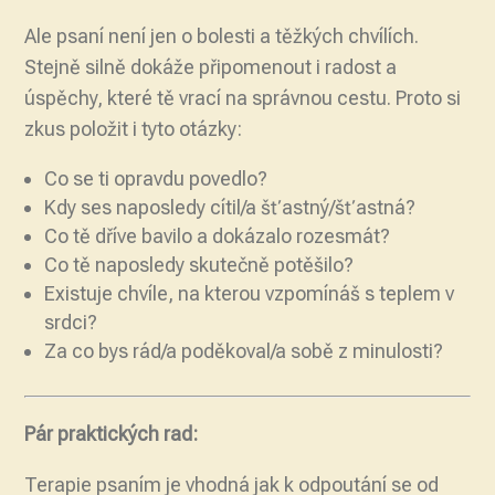
Ale psaní není jen o bolesti a těžkých chvílích.
Stejně silně dokáže připomenout i radost a
úspěchy, které tě vrací na správnou cestu. Proto si
zkus položit i tyto otázky:
Co se ti opravdu povedlo?
Kdy ses naposledy cítil/a šťastný/šťastná?
Co tě dříve bavilo a dokázalo rozesmát?
Co tě naposledy skutečně potěšilo?
Existuje chvíle, na kterou vzpomínáš s teplem v
srdci?
Za co bys rád/a poděkoval/a sobě z minulosti?
Pár praktických rad:
Terapie psaním je vhodná jak k odpoutání se od