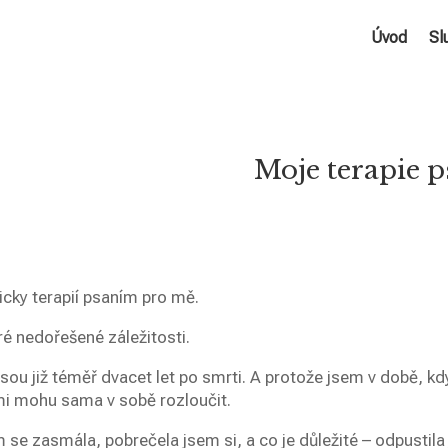
Úvod
Sl
Moje terapie 
icky terapií psaním pro mě.
ré nedořešené záležitosti.
, jsou již téměř dvacet let po smrti. A protože jsem v době, kd
mi mohu sama v sobě rozloučit.
 se zasmála, pobrečela jsem si, a co je důležité – odpustil