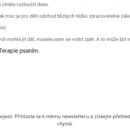
i chtěla rozloučit dnes.
k moc je pro děti odchod blízkých těžko zpracovatelná zále
ře!
h mohla jít dál, musela jsem se vrátit zpět. A to může být i
 Terapie psaním
.
jení. Přihlaste se k mému newsletteru a získejte přehled
chystá.