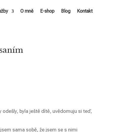
užby
O mně
E-shop
Blog
Kontakt
psaním
y odešly, byla ještě dítě, uvědomuju si teď,
a jsem sama sobě, že jsem se s nimi